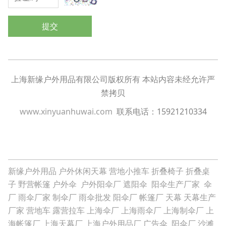
提交
上海新缘户外用品有限公司版权所有 本站内容未经允许严
禁拷贝
www.xinyuanhuwai.com
联系电话：15921210334
新缘户外用品
户外休闲天幕
营地小推车
折叠椅子
折叠桌
子
野营帐篷
户外伞
户外阳伞厂
遮阳伞
阳伞生产厂家
伞
厂
雨伞厂家
制伞厂
雨伞批发
阳伞厂
帐篷厂
天幕
天幕生产
厂家
营地车
露营拉车
上海伞厂
上海雨伞厂
上海制伞厂
上
海帐篷厂
上海天幕厂
上海户外用品厂
广告伞
阳伞厂
沙滩